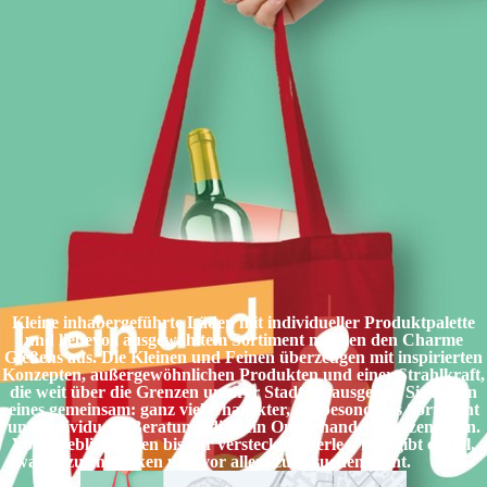
Kleine inhabergeführte Läden mit individueller Produktpalette
und liebevoll ausgewähltem Sortiment machen den Charme
Gießens aus. Die Kleinen und Feinen überzeugen mit inspirierten
Konzepten, außergewöhnlichen Produkten und einer Strahlkraft,
die weit über die Grenzen unserer Stadt hinausgeht.
Sie haben
eines gemeinsam: ganz viel Charakter, ein besonderes Sortiment
und individuelle Beratung, die kein Onlinehandel ersetzen kann.
Vom Lieblingsladen bis zur versteckten Perle – hier gibt es viel,
was es zu entdecken und vor allem zu besuchen lohnt.